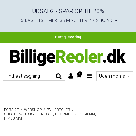
UDSALG - SPAR OP TIL 20%
15
DAGE
15
TIMER
38
MINUTTER
46
SEKUNDER
Fri fragt ved køb over 4.500 DKK ekskl. moms
Hurtig levering
0
FORSIDE
/
WEBSHOP
/
PALLEREOLER
/
STIGEBENSBESKYTTER - GUL, L-FORMET 150X150 MM,
H: 400 MM