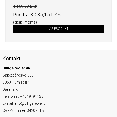
4.159,00 DKK
Pris fra
3.535,15 DKK
(ekskl. moms)
VIS PRODUKT
Kontakt
BilligeReoler.dk
Bakkegårdsvej 503
3050 Humlebæk
Danmark
Telefonnr.
:
+4549191123
E-mail
:
info@billigereoler.dk
CVR-Nummer
:
34202818