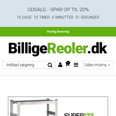
UDSALG - SPAR OP TIL 20%
16
DAGE
10
TIMER
6
MINUTTER
20
SEKUNDER
Fri fragt ved køb over 4.500 DKK ekskl. moms
Hurtig levering
0