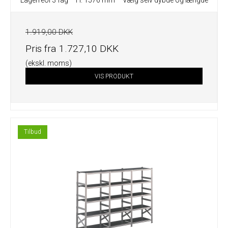
Lagerreol 3 fag – H: 1576 mm – Vælg selv dybde og længde
1.919,00 DKK
Pris fra
1.727,10 DKK
(ekskl. moms)
VIS PRODUKT
Tilbud