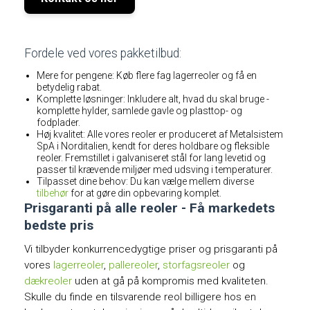
Fordele ved vores pakketilbud:
Mere for pengene: Køb flere fag lagerreoler og få en
betydelig rabat.
Komplette løsninger: Inkludere alt, hvad du skal bruge -
komplette hylder, samlede gavle og plasttop- og
fodplader.
Høj kvalitet: Alle vores reoler er produceret af Metalsistem
SpA i Norditalien, kendt for deres holdbare og fleksible
reoler. Fremstillet i galvaniseret stål for lang levetid og
passer til krævende miljøer med udsving i temperaturer.
Tilpasset dine behov: Du kan vælge mellem diverse
tilbehør
for at gøre din opbevaring komplet.
Prisgaranti på alle reoler - Få markedets
bedste pris
Vi tilbyder konkurrencedygtige priser og prisgaranti på
vores
lagerreoler
,
pallereoler
,
storfagsreoler
og
dækreoler
uden at gå på kompromis med kvaliteten.
Skulle du finde en tilsvarende reol billigere hos en