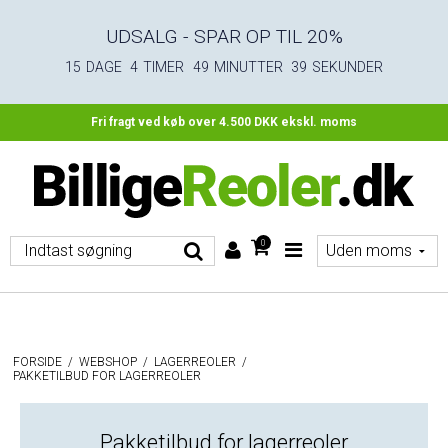
UDSALG - SPAR OP TIL 20%
15
DAGE
4
TIMER
49
MINUTTER
38
SEKUNDER
Fri fragt ved køb over 4.500 DKK ekskl. moms
0
FORSIDE
/
WEBSHOP
/
LAGERREOLER
/
PAKKETILBUD FOR LAGERREOLER
Pakketilbud for lagerreoler