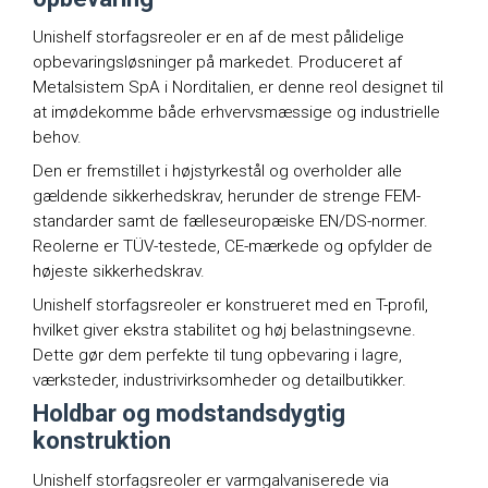
Unishelf storfagsreoler er en af de mest pålidelige
opbevaringsløsninger på markedet. Produceret af
Metalsistem SpA i Norditalien, er denne reol designet til
at imødekomme både erhvervsmæssige og industrielle
behov.
Den er fremstillet i højstyrkestål og overholder alle
gældende sikkerhedskrav, herunder de strenge FEM-
standarder samt de fælleseuropæiske EN/DS-normer.
Reolerne er TÜV-testede, CE-mærkede og opfylder de
højeste sikkerhedskrav.
Unishelf storfagsreoler er konstrueret med en T-profil,
hvilket giver ekstra stabilitet og høj belastningsevne.
Dette gør dem perfekte til tung opbevaring i lagre,
værksteder, industrivirksomheder og detailbutikker.
Holdbar og modstandsdygtig
konstruktion
Unishelf storfagsreoler er varmgalvaniserede via