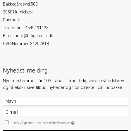
Bakkegårdsvej 503
3050 Humlebæk
Danmark
Telefonnr.
:
+4549191123
E-mail
:
info@billigereoler.dk
CVR-Nummer
:
34202818
Nyhedstilmelding
Nye medlemmer får 10% rabat! Tilmeld dig vores nyhedsbrev
og få eksklusive tilbud, nyheder og tips direkte i din indbakke.
Jeg vil gerne tilmeldes nyhedsbrevet