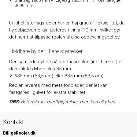
Startfag 1800 mm + følgefag 1800 mm → Total længde:
3690 mm
Unishelf storfagsreoler har en høj grad af fleksibilitet, da
hyldebjælkerne kan justeres i trin af 10 mm, hvilket gør
det nemt at tilpasse reolen til dine opbevaringsbehov.
Holdbare hylder i flere størrelser
Den samlede dybde på storfagsreolen (inkl. bjælker) er
den valgte dybde plus 35 mm:
✔ 635 mm (63,5 cm) eller 835 mm (83,5 cm)
Reolen leveres med metalfodplader, der let kan
fastgøres i gulvet for ekstra stabilitet.
OBS:
Betonskruer medfølger ikke, men kan tilkøbes.
Kontakt
BilligeReoler.dk