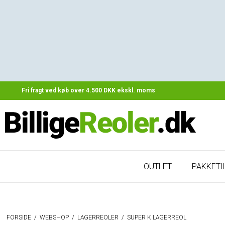
Fri fragt ved køb over 4.500 DKK ekskl. moms
OUTLET
PAKKETI
FORSIDE
/
WEBSHOP
/
LAGERREOLER
/
SUPER K LAGERREOL