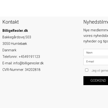
Kontakt
Nyhedstilm
Nye medlemmer 
BilligeReoler.dk
vores nyhedsbre
Bakkegårdsvej 503
nyheder og tips
3050 Humlebæk
Danmark
Telefonnr.
:
+4549191123
E-mail
:
info@billigereoler.dk
CVR-Nummer
:
34202818
Jeg vil gern
GODKEND