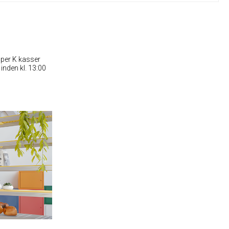
uper K kasser
nden kl. 13:00