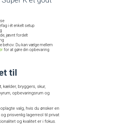
se
efag i ét enkelt setup
ag
lde, jævnt fordelt
ng
ne behov: Du kan vælge mellem
ør
for at gøre din opbevaring
t til
, kælder, bryggers, skur,
byrum, opbevaringsrum og
oplagte valg, hvis du ønsker en
 og prisvenlig lagerreol til privat
ionalitet og kvalitet er i fokus.