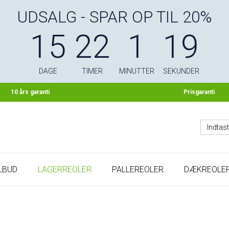
UDSALG - SPAR OP TIL 20%
15
22
1
18
DAGE
TIMER
MINUTTER
SEKUNDER
10 års garanti
Prisgaranti
LBUD
LAGERREOLER
PALLEREOLER
DÆKREOLE