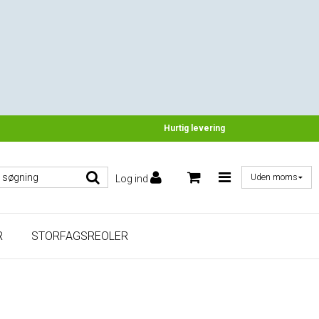
Hurtig levering
Log ind
R
STORFAGSREOLER