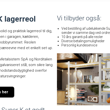
K lagerreol
Vi tilbyder også:
Ved bestilling af udelukkende S
lid og praktisk lagerreol til dig,
sender vi samme dag ved ordre i
den i garagen, kælderen,
10 års garanti på alle reoler
Diverse betalingsmuligheder
r hobbyrummet. Reolen
Personlig kundeservice
bæreevne med et enkelt set up.
Metalsistem SpA og Norditalien
 galvaniseret stål, som sikre lang
 modstandsdygtighed overfor
atursvingninger.
s her
r Super K et godt