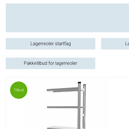
Lagerreoler startfag
L
Pakketilbud for lagerreoler
Tilbud