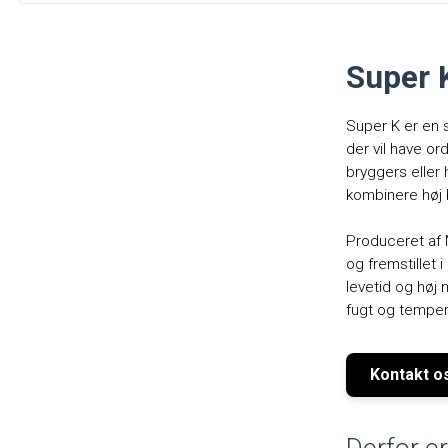
Super 
Super K er en so
der vil have or
bryggers elle
kombinere høj 
Produceret af 
og fremstillet i
levetid og høj
fugt og temper
Kontakt o
Derfor e