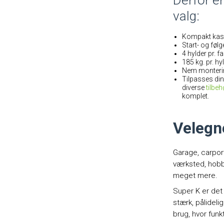
valg:
Kompakt kas
Start- og følg
4 hylder pr. f
185 kg. pr. hy
Nem monteri
Tilpasses di
diverse
tilbeh
komplet.
Velegne
Garage, carport
værksted, hob
meget mere.
Super K er det 
stærk, pålidelig
brug, hvor funkt