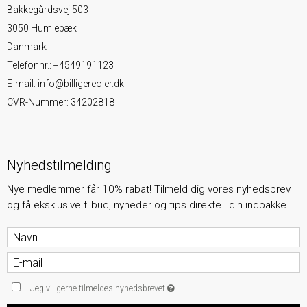
Bakkegårdsvej 503
3050 Humlebæk
Danmark
Telefonnr.
:
+4549191123
E-mail
:
info@billigereoler.dk
CVR-Nummer
:
34202818
Nyhedstilmelding
Nye medlemmer får 10% rabat! Tilmeld dig vores nyhedsbrev
og få eksklusive tilbud, nyheder og tips direkte i din indbakke.
Jeg vil gerne tilmeldes nyhedsbrevet