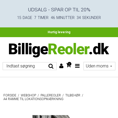
UDSALG - SPAR OP TIL 20%
15
DAGE
7
TIMER
46
MINUTTER
33
SEKUNDER
Fri fragt ved køb over 4.500 DKK ekskl. moms
Hurtig levering
0
FORSIDE
/
WEBSHOP
/
PALLEREOLER
/
TILBEHØR
/
A4 RAMME TIL LOKATIONSOPMÆRKNING