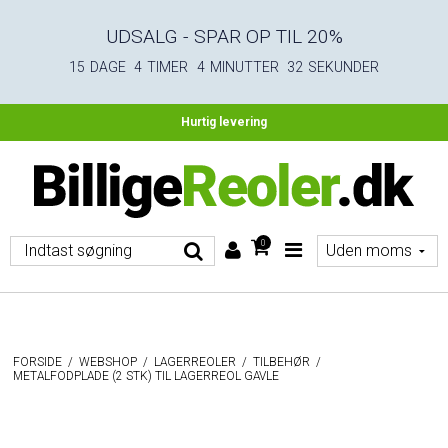
UDSALG - SPAR OP TIL 20%
15
DAGE
4
TIMER
4
MINUTTER
32
SEKUNDER
Fri fragt ved køb over 4.500 DKK ekskl. moms
Hurtig levering
0
FORSIDE
/
WEBSHOP
/
LAGERREOLER
/
TILBEHØR
/
METALFODPLADE (2 STK) TIL LAGERREOL GAVLE