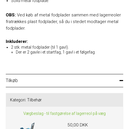
Solid metal fodplade.
OBS:
Ved køb af metal fodplader sammen med lagerreoler
fratrækkes plast fodplader, så du i stedet modtager metal
fodplader.
Inkluderer:
2 stk. metal fodplader (til 1 gavl).
Der er 2 gavle i et startfag, 1 gavl i et følgefag.
Tilkøb
Kategori:
Tilbehør
Vægbeslag - til fastgørelse af lagerreol på væg
50,00 DKK